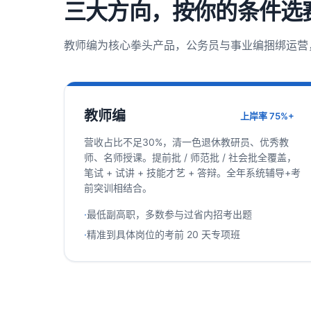
三大方向，按你的条件选
教师编为核心拳头产品，公务员与事业编捆绑运营
教师编
上岸率 75%+
营收占比不足30%，清一色退休教研员、优秀教
师、名师授课。提前批 / 师范批 / 社会批全覆盖，
笔试 + 试讲 + 技能才艺 + 答辩。全年系统辅导+考
前突训相结合。
·
最低副高职，多数参与过省内招考出题
·
精准到具体岗位的考前 20 天专项班