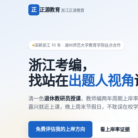
正
正源教育
浙江正源教育
深耕浙江 10 年 · 湖州师范大学教育学院驻点合作
浙江考编，
找站在
出题人视角
清一色
退休教研员授课
，教师编两年周期上岸
嘉兴就近上课，晚上周末节假日，不耽误在校
免费评估我的上岸方向
看上岸率证据