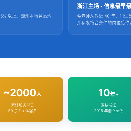
浙江主场 · 信息最早
5% 以上。湖州本地竞品均
蒋老师从教近 40 年，门
并私发符合条件的岗位给你
~2000
10
人
年+
累计服务学员
深耕浙江
50 余个团体客户
2016 年创立至今