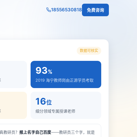
18556530818
免费咨询
数据可核实
93
%
率
2019 海宁教师岗由正源学员考取
16
位
率
细分领域专属授课老师
真教研员？
报上名字自己百度
——教研员三个字，就是