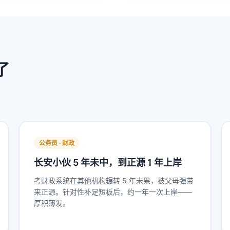
了
公务员 · 财政
长安小伙 5 年未中，到正源 1 年上岸
考财政系统在其他机构辗转 5 年未果，被父母强带
来正源。针对性补足短板后，约一年一次上岸——
厚积薄发。