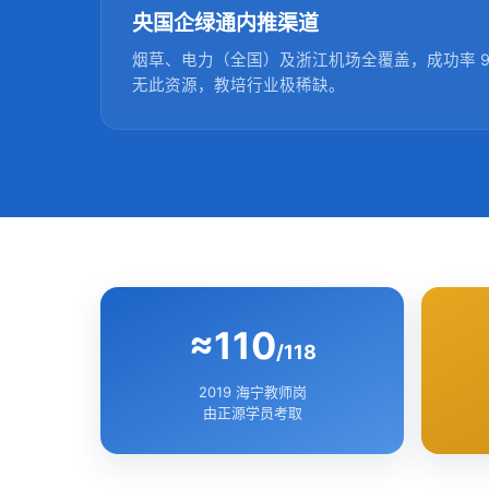
央国企绿通内推渠道
烟草、电力（全国）及浙江机场全覆盖，成功率 9
无此资源，教培行业极稀缺。
≈110
/118
2019 海宁教师岗
由正源学员考取