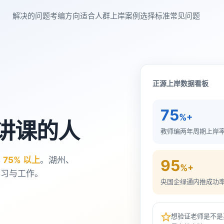
解决的问题
考编方向
适合人群
上岸案例
选择标准
常见问题
正源上岸数据看板
75
%+
讲课的人
教师编两年周期上岸
率
75% 以上
。湖州、
95
%+
学习与工作。
央国企绿通内推成功
想验证老师是不是